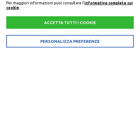
Per maggiori informazioni puoi consultare l'
informativa completa sui
cookie
.
ACCETTA TUTTI I COOKIE
PERSONALIZZA PREFERENZE
PROGRAMMA GIORNALIERO GITE
GUIDATE IN ALTA BADIA
Bici ed escursioni nel cuore delle
Dolomiti
Il programma del tempo libero per una vacanza da sogno si